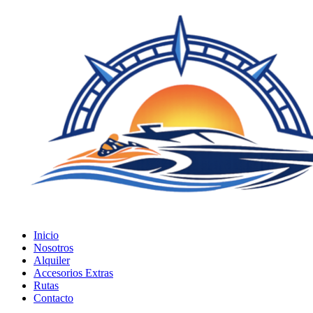
Inicio
Nosotros
Alquiler
Accesorios Extras
Rutas
Contacto